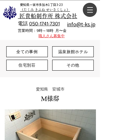
愛知県一宮市多加木1丁目3-23
（たくみ きふね せいさくしょ）
匠貴船制作所 株式会社
電話
050-1741-7301
info@t-ks.jp
​営業時間：9時～18時 月〜金
職人さん募集中
全ての事例
温泉旅館ホテル
住宅別荘
その他
愛知県 安城市
M様邸