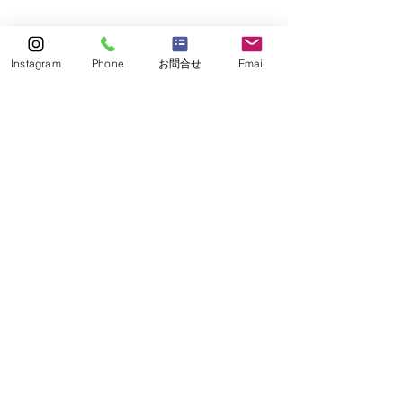
Instagram
Phone
お問合せ
Email
施工を終えて
今回の現場は、初
めに既存浴槽の水
漏れの応急処置を
することでお客様
に安心して工事ま
での間を過ごして
いただくことがで